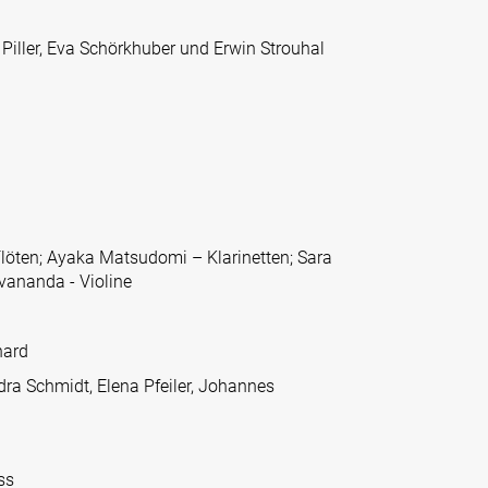
 Piller, Eva Schörkhuber und Erwin Strouhal
Flöten; Ayaka Matsudomi – Klarinetten; Sara
vananda - Violine
hard
ra Schmidt, Elena Pfeiler, Johannes
iss