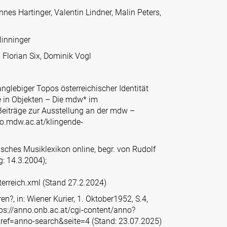
s Hartinger, Valentin Lindner, Malin Peters,
linninger
Florian Six, Dominik Vogl
anglebiger Topos österreichischer Identität
e in Objekten – Die mdw* im
eiträge zur Ausstellung an der mdw –
po.mdw.ac.at/klingende-
hisches Musiklexikon online, begr. von Rudolf
g: 14.3.2004);
erreich.xml
(Stand 27.2.2024)
n?, in: Wiener Kurier, 1. Oktober1952, S.4,
ps://anno.onb.ac.at/cgi-content/anno?
ef=anno-search&seite=4
(Stand: 23.07.2025)