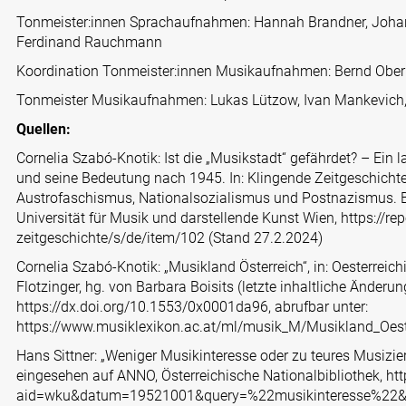
Tonmeister:innen Sprachaufnahmen: Hannah Brandner, Johanne
Ferdinand Rauchmann
Koordination Tonmeister:innen Musikaufnahmen: Bernd Ober
Tonmeister Musikaufnahmen: Lukas Lützow, Ivan Mankevich, 
Quellen:
Cornelia Szabó-Knotik: Ist die „Musikstadt“ gefährdet? – Ein l
und seine Bedeutung nach 1945. In: Klingende Zeitgeschicht
Austrofaschismus, Nationalsozialismus und Postnazismus. B
Universität für Musik und darstellende Kunst Wien,
https://re
zeitgeschichte/s/de/item/102
(Stand 27.2.2024)
Cornelia Szabó-Knotik: „Musikland Österreich“, in: Oesterreic
Flotzinger, hg. von Barbara Boisits (letzte inhaltliche Änderun
https://dx.doi.org/10.1553/0x0001da96, abrufbar unter:
https://www.musiklexikon.ac.at/ml/musik_M/Musikland_Oest
Hans Sittner: „Weniger Musikinteresse oder zu teures Musiziere
eingesehen auf ANNO, Österreichische Nationalbibliothek,
htt
aid=wku&datum=19521001&query=%22musikinteresse%22&r