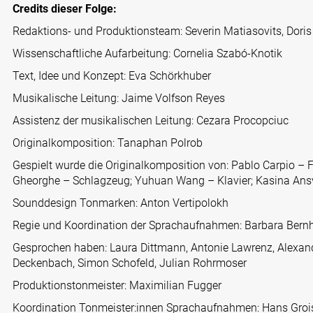
Credits dieser Folge:
Redaktions- und Produktionsteam: Severin Matiasovits, Doris
Wissenschaftliche Aufarbeitung: Cornelia Szabó-Knotik
Text, Idee und Konzept: Eva Schörkhuber
Musikalische Leitung: Jaime Volfson Reyes
Assistenz der musikalischen Leitung: Cezara Procopciuc
Originalkomposition: Tanaphan Polrob
Gespielt wurde die Originalkomposition von: Pablo Carpio – 
Gheorghe – Schlagzeug; Yuhuan Wang – Klavier; Kasina Ans
Sounddesign Tonmarken: Anton Vertipolokh
Regie und Koordination der Sprachaufnahmen: Barbara Bern
Gesprochen haben: Laura Dittmann, Antonie Lawrenz, Alexand
Deckenbach, Simon Schofeld, Julian Rohrmoser
Produktionstonmeister: Maximilian Fugger
Koordination Tonmeister:innen Sprachaufnahmen: Hans Gro