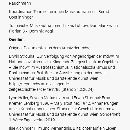
Rauchmann
Koordination Tonmeister:innen Musikaufnahmen: Bernd
Oberlinninger
Tonmeister Musikaufnahmen: Lukas Lützow, Ivan Mankevich,
Florian Six, Dominik Vogl
Quellen:
Original-Dokumente aus dem Archiv der mdw;
Erwin Strouhal: Zur Verfolgung von Angehörigen der mdw* im
Nationalsozialismus. In: Klingende Zeitgeschichte in Objekten
– Die mdw* im Austrofaschismus, Nationalsozialismus und
Postnazismus. Beiträge zur Ausstellung an der mdw –
Universität für Musik und darstellende Kunst Wien,
https://repo.mdw.ac.at/klingende-
zeitgeschichte/s/de/item/86
(Stand 21.2.2024)
Lynn Heller, Severin Matiasovits und Erwin Strouhal: Erna
Kremer. Lemberg 1896 – Maly Trostinec 1942. Annäherungen
an ein Künstlerinnenleben. Studien zur Geschichte der mdw –
Universität für Musik und darstellende Kunst Wien, Sonderheft
1. Wien: Eigenverlag 2019
Ilse Aichinger, Film und Verhängnis. Blitzlichter auf ein Leben.