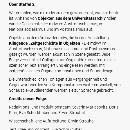
Über Staffel 2
:
Wir erzählen, wie die mdw zu dem geworden ist, was sie heute
ist. Anhand von
Objekten aus dem Universitätsarchiv
rollen
wir die Geschichte der mdw im Austrofaschismus, im
Nationalsozialismus und im Postnazismus auf.
Objekte aus dem Archiv der mdw, die bei der Ausstellung
Klingende
„
Zeitgeschichte in Objekten
- Die mdw* im
Austrofaschismus, Nationalsozialismus und Postnazismus
gezeigt wurden, werden akustisch in Szene gesetzt. Jede
Folge verschränkt Collagen aus Originaldokumenten, die als
szenischer Text arrangiert und eingelesen werden, mit
zeitgenössischen Originalkompositionen und Sounddesign.
Die unterschiedlichen Tonlagen aus Vergangenheit und
Gegenwart werden von Komponist:innen weiterentwickelt, von
Schauspiel-Studierenden werden sie zur Sprache gebracht.
Credits dieser Folge:
Redaktions- und Produktionsteam: Severin Matiasovits, Doris
Piller, Eva Schörkhuber und Erwin Strouhal
Wissenschaftliche Aufarbeitung: Erwin Strouhal
Text, Idee und Konzept: Eva Schörkhuber