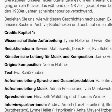
drei Kapiteln unserer neuen Staffel geht es um ein Theater, 
ging; um ein Klavier, das während der NS-Zeit, geraubt wurde;
den 1930er Jahren scheinbar spurlos verschwand.
Begleiten Sie uns, wie wir diesen Geschichten nachspüren, E
unserer Suche in Archive, Bibliotheken und auch auf einen
Credits Kapitel 1:
Wissenschaftliche Aufarbeitung
: Lynne Heller und Erwin Str
Redaktionsteam
: Severin Matiasovits, Doris Piller, Eva Schö
Künstlerische Leitung für Musik und Komposition
: Jaime Vo
Originalkomposition
: Noëmi Haffner
Text
: Eva Schörkhuber
Aufnahmeleitung Sprache und Gesamtproduktion
: Valentin
Aufnahmeleitung Musik
: Adrian Frische und Ivan Mankevich
Sprecher:innen
: Elisabeth Waldburg und Thomas Weinek
Interviewpartner:innen:
Andrea Amort (Tanzhistorikerin), St
Burgtheaters), Lynne Heller (Historikerin), Anita Mayer-Hirzbe