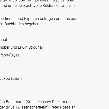
das der mdw über Jahrzehnte hinweg verloren
 und um eine prachtvolle Rektorskette, die in
xpertinnen und Experten befragen und uns bei
 alten Dachboden begeben.
ouhal
rkhuber und Erwin Strouhal
lfson-Reyes
 Jakob Lindner
efan Bachmann (Künstlerischer Direktor des
rger (Musikwissenschaftlerin), Peter Roessler