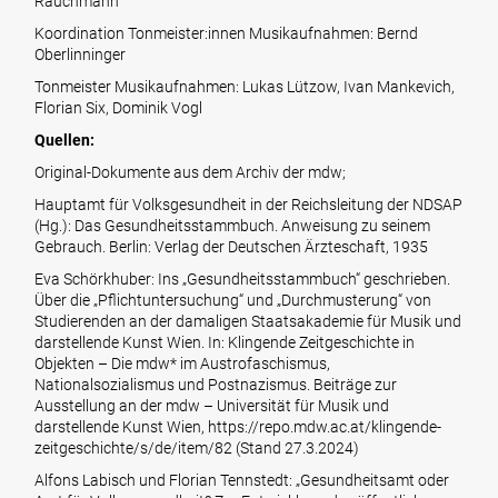
Rauchmann
Koordination Tonmeister:innen Musikaufnahmen: Bernd
Oberlinninger
Tonmeister Musikaufnahmen: Lukas Lützow, Ivan Mankevich,
Florian Six, Dominik Vogl
Quellen:
Original-Dokumente aus dem Archiv der mdw;
Hauptamt für Volksgesundheit in der Reichsleitung der NDSAP
(Hg.): Das Gesundheitsstammbuch. Anweisung zu seinem
Gebrauch. Berlin: Verlag der Deutschen Ärzteschaft, 1935
Eva Schörkhuber: Ins „Gesundheitsstammbuch“ geschrieben.
Über die „Pflichtuntersuchung“ und „Durchmusterung“ von
Studierenden an der damaligen Staatsakademie für Musik und
darstellende Kunst Wien. In: Klingende Zeitgeschichte in
Objekten – Die mdw* im Austrofaschismus,
Nationalsozialismus und Postnazismus. Beiträge zur
Ausstellung an der mdw – Universität für Musik und
darstellende Kunst Wien,
https://repo.mdw.ac.at/klingende-
zeitgeschichte/s/de/item/82
(Stand 27.3.2024)
Alfons Labisch und Florian Tennstedt: „Gesundheitsamt oder